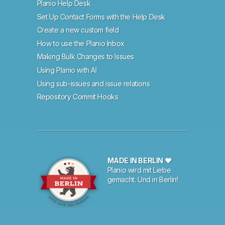
Planio Help Desk
Set Up Contact Forms with the Help Desk
Create a new custom field
How to use the Planio Inbox
Making Bulk Changes to Issues
Using Planio with AI
Using sub-issues and issue relations
Repository Commit Hooks
MADE IN BERLIN ♥
Planio wird mit Liebe
gemacht. Und in Berlin!