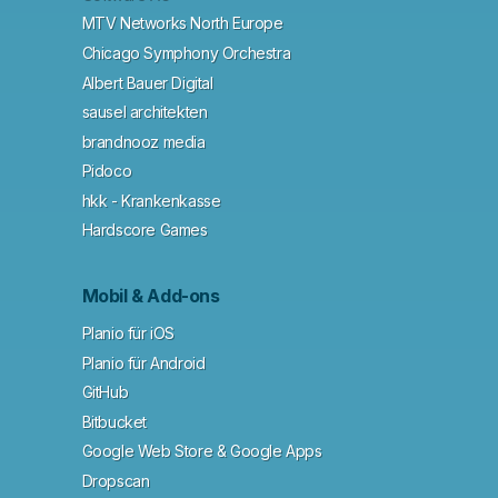
MTV Networks North Europe
Chicago Symphony Orchestra
Albert Bauer Digital
sausel architekten
brandnooz media
Pidoco
hkk - Krankenkasse
Hardscore Games
Mobil & Add-ons
Planio für iOS
Planio für Android
GitHub
Bitbucket
Google Web Store & Google Apps
Dropscan