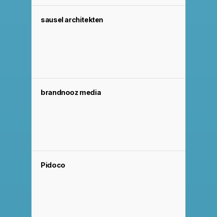
sausel architekten
brandnooz media
Pidoco