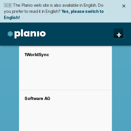
🇬🇧 The Planio web site is also available in English. Do
✕
you prefer to read it in English?
Yes, please switch to
English!
🇩🇪 Die Planio-Webseite gibt es auch auf Deutsch.
🇯🇵 Planioのwebサイトは日本語にも対応しています。日
✕
✕
+
Möchten Sie lieber auf Deutsch weiterlesen?
本語での表示がお好みですか?
日本語に切り替え!
Ja, bitte zu
Deutsch wechseln!
Planio
Funktionen
1WorldSync
Preise & Anmeldung
Sicherheit
Über uns
Software AG
Support