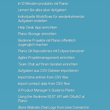
In 10 Minuten produktiv mit Planio
Lernen Sie alles über Aufgaben
Individuelle Workflows für wiederkehrende
Aufgaben erstellen
Help Desk App einrichten
Planio Storage einrichten
Redmine Projekte mit Planio öffentlich
zugänglich machen
Planio Git Repositories mit Eclipse benutzen
Agiles Projektmanagement einrichten
Team Chat auf Ihren Geräten einrichten
Aufgaben aus CSV-Dateien importieren
Import time entries from CSV files
Import contact data from CSV files
A Product Manager's Guide to Planio
Using the Redmine REST API with OAuth2 at
Planio
Store Website Chat Logs from Lime Connect in