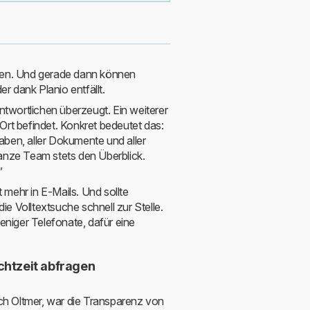
Bremen. Und gerade dann können
 dank Planio entfällt.
antwortlichen überzeugt. Ein weiterer
m Ort befindet. Konkret bedeutet das:
fgaben, aller Dokumente und aller
ganze Team stets den Überblick.
”
mehr in E-Mails. Und sollte
e Volltextsuche schnell zur Stelle.
weniger Telefonate, dafür eine
chtzeit abfragen
ich Oltmer, war die Transparenz von