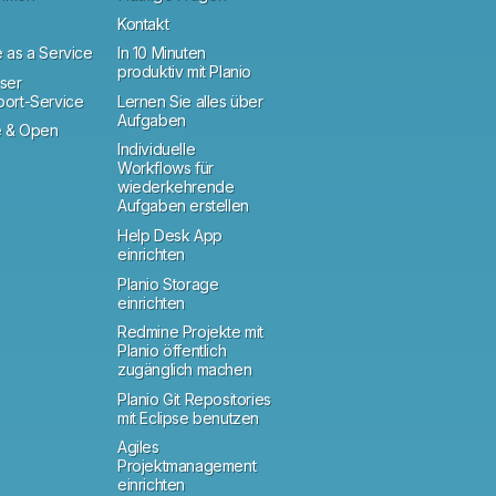
Kontakt
 as a Service
In 10 Minuten
produktiv mit Planio
ser
port-Service
Lernen Sie alles über
Aufgaben
 & Open
Individuelle
Workflows für
wiederkehrende
Aufgaben erstellen
Help Desk App
einrichten
Planio Storage
einrichten
Redmine Projekte mit
Planio öffentlich
zugänglich machen
Planio Git Repositories
mit Eclipse benutzen
Agiles
Projektmanagement
einrichten