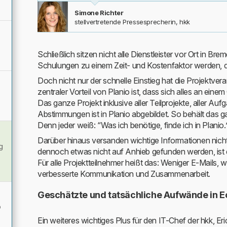
Simone Richter
stellvertretende Pressesprecherin, hkk
Schließlich sitzen nicht alle Dienstleister vor Ort in 
Schulungen zu einem Zeit- und Kostenfaktor werden, der
Doch nicht nur der schnelle Einstieg hat die Projektver
zentraler Vorteil von Planio ist, dass sich alles an eine
Das ganze Projekt inklusive aller Teilprojekte, aller Au
Abstimmungen ist in Planio abgebildet. So behält das 
Denn jeder weiß: “Was ich benötige, finde ich in Planio.
Darüber hinaus versanden wichtige Informationen nicht 
g
dennoch etwas nicht auf Anhieb gefunden werden, ist di
Für alle Projektteilnehmer heißt das: Weniger E-Mails, 
verbesserte Kommunikation und Zusammenarbeit.
Geschätzte und tatsächliche Aufwände in E
o
Ein weiteres wichtiges Plus für den IT-Chef der hkk, Er