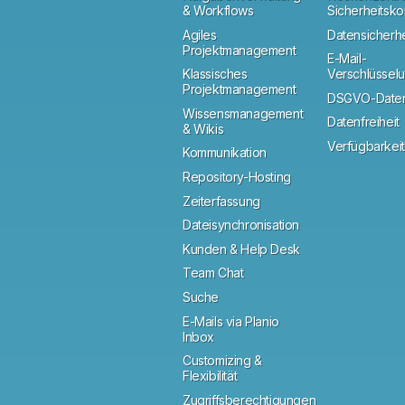
& Workflows
Sicherheitsk
Agiles
Datensicherhe
Projektmanagement
E-Mail-
Klassisches
Verschlüssel
Projektmanagement
DSGVO-Daten
Wissensmanagement
Datenfreiheit
& Wikis
Verfügbarkeit
Kommunikation
Repository-Hosting
Zeiterfassung
Dateisynchronisation
Kunden & Help Desk
Team Chat
Suche
E-Mails via Planio
Inbox
Customizing &
Flexibilität
Zugriffsberechtigungen