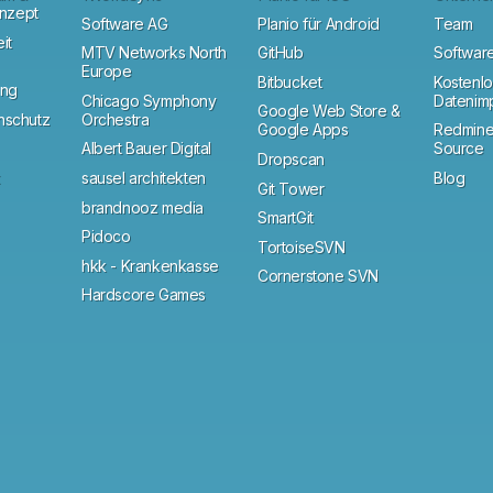
onzept
Software AG
Planio für Android
Team
it
MTV Networks North
GitHub
Software
Europe
Bitbucket
Kostenlo
ung
Chicago Symphony
Datenim
Google Web Store &
schutz
Orchestra
Google Apps
Redmine
Albert Bauer Digital
Source
Dropscan
sausel architekten
Blog
Git Tower
brandnooz media
SmartGit
Pidoco
TortoiseSVN
hkk - Krankenkasse
Cornerstone SVN
Hardscore Games