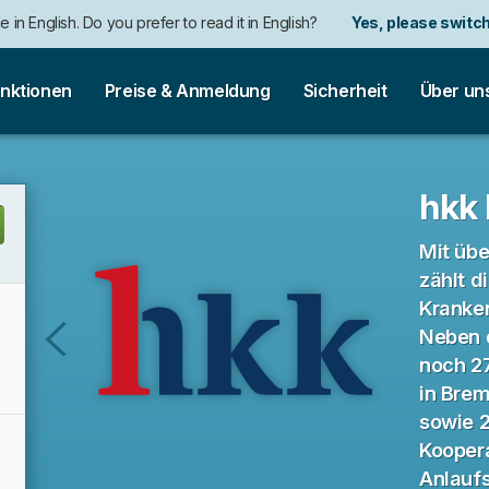
e in English. Do you prefer to read it in English?
Yes, please switch
auf Deutsch. Möchten Sie lieber auf Deutsch weiterlesen?
語にも対応しています。日本語での表示がお好みですか?
日本語に切り替え!
Ja, bitt
nktionen
Preise & Anmeldung
Sicherheit
Über un
hkk
Mit übe
zählt d
Kranke
Neben 
noch 27
Pidoco
in Bre
sowie 
Kooper
Anlaufs