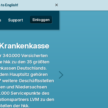
✕
 to English!
✕
✕
e zu Deutsch wechseln!
Einloggen
s
Support
 Krankenkasse
r 340.000 Versicherten
ie hkk zu den 35 größten
nkassen Deutschlands.
dem Hauptsitz gehören
 weitere Geschäftsstellen
Hardscore
men und Niedersachsen
Games
2.000 Servicepunkte des
ationspartners LVM zu den
tellen der hkk.