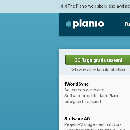
🇬🇧 The Planio web site is also availabl
🇩🇪 Die Planio-Webseite gibt es auch 
🇯🇵 Planioのwebサイトは日本
Fu
Planio
30 Tage gratis testen!
Schon in einer Minute startklar.
1WorldSync
So werden weltweite
Softwareprojekte dank Planio
erfolgreich realisiert
Software AG
Projekt-Management mit Aha-