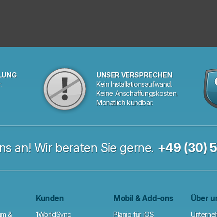
LUNG
UNSER VERSPRECHEN
.
Kein Installationsaufwand.
Keine Anschaffungskosten.
Monatlich kündbar.
ns an! Wir beraten Sie gerne.
+49 (30) 
Kunden
Mobil & Add-ons
Über u
um &
1WorldSync
Planio für iOS
Unterne