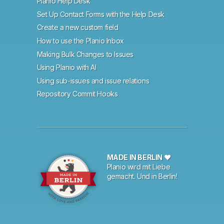
Planio Help Desk
Set Up Contact Forms with the Help Desk
Create a new custom field
How to use the Planio Inbox
Making Bulk Changes to Issues
Using Planio with AI
Using sub-issues and issue relations
Repository Commit Hooks
MADE IN BERLIN ♥
Planio wird mit Liebe
gemacht. Und in Berlin!