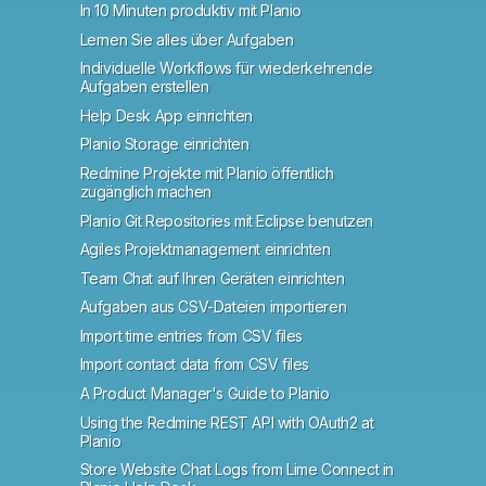
In 10 Minuten produktiv mit Planio
Lernen Sie alles über Aufgaben
Individuelle Workflows für wiederkehrende
Aufgaben erstellen
Help Desk App einrichten
Planio Storage einrichten
Redmine Projekte mit Planio öffentlich
zugänglich machen
Planio Git Repositories mit Eclipse benutzen
Agiles Projektmanagement einrichten
Team Chat auf Ihren Geräten einrichten
Aufgaben aus CSV-Dateien importieren
Import time entries from CSV files
Import contact data from CSV files
A Product Manager's Guide to Planio
Using the Redmine REST API with OAuth2 at
Planio
Store Website Chat Logs from Lime Connect in