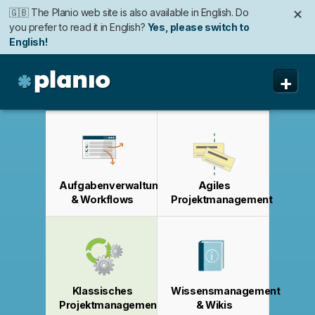
🇬🇧 The Planio web site is also available in English. Do
✕
you prefer to read it in English?
Yes, please switch to
English!
🇩🇪 Die Planio-Webseite gibt es auch auf Deutsch.
🇯🇵 Planioのwebサイトは日本語にも対応しています。日
🇫🇷 Ce site web est disponible en français. Préférez-
✕
✕
✕
+
Möchten Sie lieber auf Deutsch weiterlesen?
本語での表示がお好みですか?
vous le lire en français ?
Oui, passer à la version
日本語に切り替え!
Ja, bitte zu
Deutsch wechseln!
française !
Planio
Funktionen
Preise & Anmeldung
Aufgabenverwaltung
Agiles
Sicherheit
& Workflows
Projektmanagement
Über uns
Support
Klassisches
Wissensmanagement
Projektmanagement
& Wikis