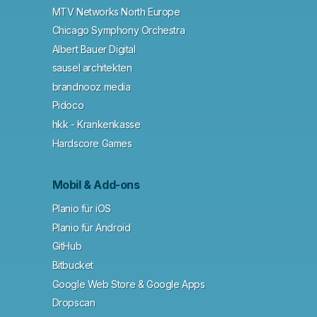
MTV Networks North Europe
Chicago Symphony Orchestra
Albert Bauer Digital
sausel architekten
brandnooz media
Pidoco
hkk - Krankenkasse
Hardscore Games
Mobil & Add-ons
Planio für iOS
Planio für Android
GitHub
Bitbucket
Google Web Store & Google Apps
Dropscan