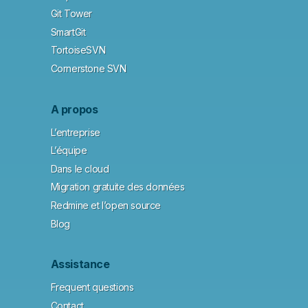
Git Tower
SmartGit
TortoiseSVN
Cornerstone SVN
A propos
L’entreprise
L’équipe
Dans le cloud
Migration gratuite des données
Redmine et l’open source
Blog
Assistance
Frequent questions
Contact