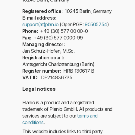
Registered office
10245
Berlin
,
Germany
E-mail address
support(at)plan.io
(OpenPGP:
90505754
)
Phone
+49 (30) 577 00 00-0
Fax
+49 (30) 577 0000-99
Managing director
Jan Schulz-Hofen, M.Sc.
Registration court
Amtsgericht Charlottenburg (Berlin)
Register number
HRB 130617 B
VAT ID
DE214836735
Legal notices
Planio is a product and a registered
trademark of Planio GmbH. All products and
services are subject to our
terms and
conditions
.
This website includes links to third party