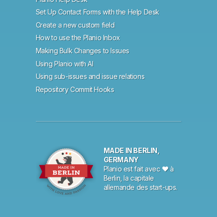
Set Up Contact Forms with the Help Desk
Create a new custom field
How to use the Planio Inbox
Making Bulk Changes to Issues
Using Planio with AI
Using sub-issues and issue relations
Repository Commit Hooks
MADE IN BERLIN,
GERMANY
Planio est fait avec ♥ à
Berlin, la capitale
allemande des start-ups.