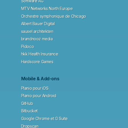
Software AG
MTV Networks North Europe
Orchestre symphonique de Chicago
Albert Bauer Digital
sausel architekten
brandnooz media
Pidoco
hkk Health Insurance
Hardscore Games
Mobile & Add-ons
Planio pour iOS
Planio pour Android
GitHub
Bitbucket
Google Chrome et G Suite
Dropscan