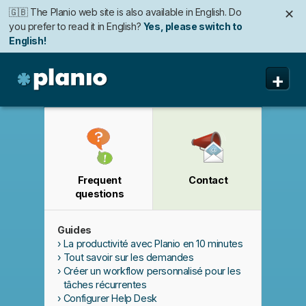
🇬🇧 The Planio web site is also available in English. Do
✕
you prefer to read it in English?
Yes, please switch to
English!
🇩🇪 Die Planio-Webseite gibt es auch auf Deutsch.
🇯🇵 Planioのwebサイトは日本語にも対応しています。日
✕
✕
+
Möchten Sie lieber auf Deutsch weiterlesen?
本語での表示がお好みですか?
日本語に切り替え!
Ja, bitte zu
Deutsch wechseln!
Planio
Fonctionnalités
Tarifs
Frequent
Contact
Sécurité
questions
A propos
Guides
Assistance
La productivité avec Planio en 10 minutes
Tout savoir sur les demandes
Créer un workflow personnalisé pour les
tâches récurrentes
Configurer Help Desk