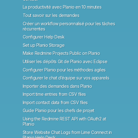
La productivité avec Planio en 10 minutes
Tout savoir sur les demandes
Créer un workflow personnalisé pour les tâches
récurrentes
Configurer Help Desk
Set up Planio Storage
Make Redmine Projects Public on Planio
Utiliser les dépôts Git de Planio avec Eclipse
Configurer Planio pour les méthodes agiles
Configurer le chat d’équipe sur vos appareils
Importer des demandes dans Planio
Import time entries from CSV files
Import contact data from CSV files
Guide Planio pour les chefs de projet
Using the Redmine REST API with OAuth2 at
Planio
Store Website Chat Logs from Lime Connect in
Planio Help Desk